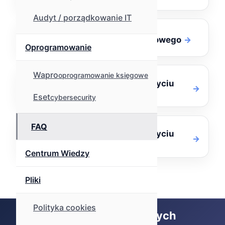
Audyt / porządkowanie IT
Konfiguracja serwera pocztowego
Oprogramowanie
Wapro
oprogramowanie księgowe
Konfiguracja poczty przy użyciu
programu Thunderbird
Eset
cybersecurity
FAQ
Konfiguracja poczty przy użyciu
programu Outlook
Centrum Wiedzy
Pliki
Polityka cookies
Pracujemy na sprawdzonych