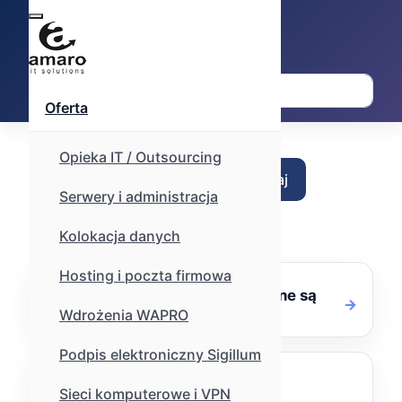
Szukaj
Oferta
Przeszukuje tylko tematy "FAQ"
Opieka IT / Outsourcing
Szukaj
Serwery i administracja
Kolokacja danych
Hosting i poczta firmowa
W jakim kraju przechowywane są
dane (poczta, www itp..)
Wdrożenia WAPRO
Podpis elektroniczny Sigillum
Jak odczytać pocztę.
Sieci komputerowe i VPN