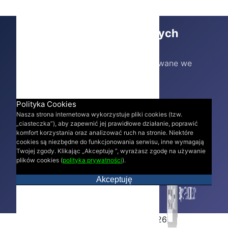
Pracujemy na sprawdzonych
rozwiązaniach
Partnerzy i technologie wykorzystywane we
wdrożeniach.
Polityka Cookies
Nasza strona internetowa wykorzystuje pliki cookies (tzw.
„ciasteczka”), aby zapewnić jej prawidłowe działanie, poprawić
komfort korzystania oraz analizować ruch na stronie. Niektóre
cookies są niezbędne do funkcjonowania serwisu, inne wymagają
Twojej zgody. Klikając „Akceptuję ”, wyrażasz zgodę na używanie
plików cookies (
polityka prywatności
).
Akceptuję
Copyright by AMARO 2026