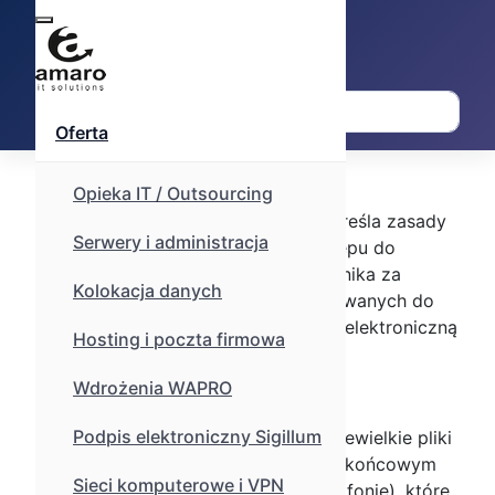
Szukaj
Oferta
1. Informacje ogólne
Opieka IT / Outsourcing
Niniejsza Polityka plików cookies określa zasady
Serwery i administracja
przechowywania i uzyskiwania dostępu do
informacji na urządzeniach Użytkownika za
Kolokacja danych
pomocą plików cookies, wykorzystywanych do
realizacji usług świadczonych drogą elektroniczną
Hosting i poczta firmowa
za pośrednictwem serwisu.
Wdrożenia WAPRO
2. Czym są pliki cookies
Podpis elektroniczny Sigillum
Pliki cookies (tzw. „ciasteczka”) to niewielkie pliki
tekstowe zapisywane na urządzeniu końcowym
Sieci komputerowe i VPN
Użytkownika (np. komputerze, smartfonie), które