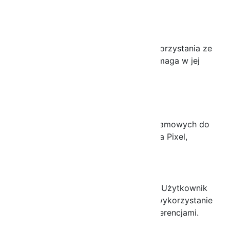
b) Cookies analityczne
(opcjonalne)
Pozwalają nam analizować sposób korzystania ze
strony (np. Google Analytics), co pomaga w jej
ulepszaniu.
c) Cookies marketingowe
(opcjonalne)
Umożliwiają dopasowanie treści reklamowych do
zainteresowań użytkownika (np. Meta Pixel,
Google Ads).
6. Zarządzanie cookies
Podczas pierwszej wizyty na stronie Użytkownik
ma możliwość wyrażenia zgody na wykorzystanie
cookies lub zarządzania swoimi preferencjami.