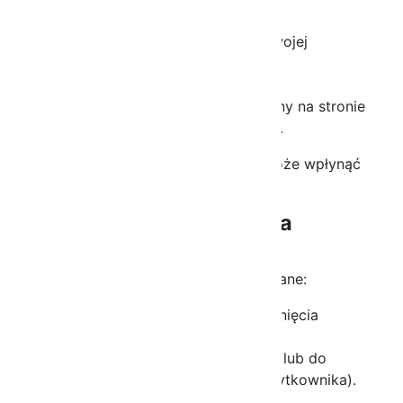
Użytkownik może w każdej chwili:
zmienić ustawienia cookies w swojej
przeglądarce,
usunąć zapisane pliki cookies,
wycofać zgodę poprzez dostępny na stronie
mechanizm zarządzania cookies.
Ograniczenie stosowania cookies może wpłynąć
na niektóre funkcjonalności strony.
7. Okres przechowywania
cookies
Pliki cookies mogą być przechowywane:
jako sesyjne (do momentu zamknięcia
przeglądarki),
jako stałe (przez określony czas lub do
momentu ich usunięcia przez użytkownika).