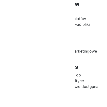
8. Pliki cookies podmiotów
trzecich
Serwis może korzystać z usług podmiotów
trzecich, które również mogą zapisywać pliki
cookies, w szczególności:
Google (Google Analytics),
Meta (Facebook Pixel),
inne narzędzia analityczne lub marketingowe
(jeśli stosowane).
9. Zmiany polityki cookies
Administrator zastrzega sobie prawo do
wprowadzania zmian w niniejszej polityce.
Aktualna wersja dokumentu jest zawsze dostępna
na stronie internetowej.